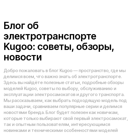
Проложить маршрут
Вызвать такси
Адреса магазинов:
Санкт-Петербург, 5-я линия В.О., 32 литера А
Москва
, 5-я Кабельная, 2, с.1 (ТЦ «СпортЕХ», 5 эт.)
Москва, Потаповская Роща, 20к2
Москва, Ленинградское шоссе, 56
Время работы call-центра:
Ежедневно 11:00 - 20:00 по МСК
Телефон:
E-mail:
+7 (931) 111-77-00
info@kugoo-russia.ru