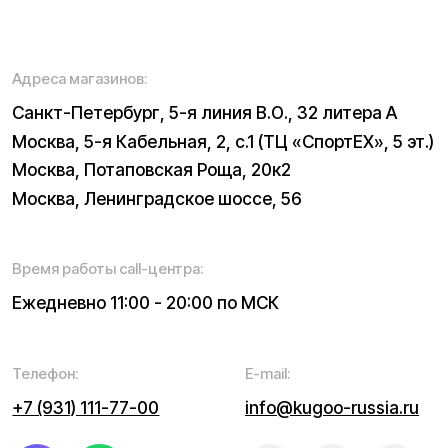
Вакансии
Тест-драйв
Доставка и оплата
Контакты
Каталог:
Электросамокаты
Мотоциклы
Электровелосипеды
Трициклы
Электроскутеры
Б/у модели
Электропитбайки
Аксессуары
Квадроциклы
Экипировка
NEW
Написать в службу заботы
Информация о технических характеристиках, описании,
поставке и внешнем виде представляет собой
рассмотрение характера, непубличной офертой,
оцениваемой положениями ГК РФ и может быть
изменена конструкция без предварительных
ограничений. Информацию о товаре и наличии