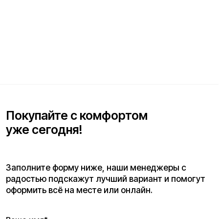
Ваше имя*
Телефон для связи*
+7
Я согласен(на) с условиями
«Публичной оферты»
и даю
согласие на обработку персональных данных для исполнения
договора согласно правилам
«Политики оператора в
отношении обработки персональных данных»
и
«Согласием на
обработку персональных данных пользователей сайта»
.
Я даю
согласие получать рекламную рассылку
.
Отправить