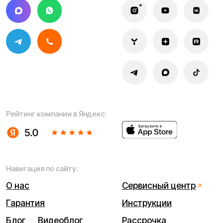
уточняйте у наших менеджеров. Самовывоз и доставка
товаров возможны только после подтверждения заказа
и доставки товара в пункт выдачи заказов или доставки.
Пункты выдачи заказов не являются шоурумами.
* принадлежит Meta, признанной в РФ экстремистской
Политика конфиденциальности
Обработка персональных данных
Правила оплаты
Правила гарантийного ремонта
Процесс передачи данных
Обмен и возврат
Договор оферты
Гарантийный талон
Разработка сайта — ezapenko.design