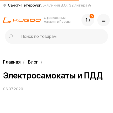
Санкт-Петербург
, 5-я линия В.О., 32 литера А
0
Официальный
магазин в России
Главная
/
Блог
/
Электросамокаты и ПДД
06.07.2020