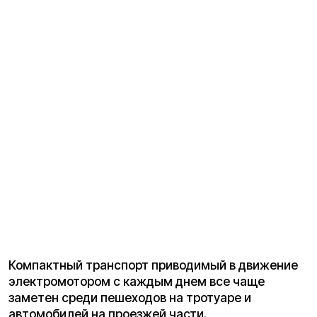
Компактный транспорт приводимый в движение
электромотором с каждым днем все чаще
заметен среди пешеходов на тротуаре и
автомобилей на проезжей части.
Как и где по закону может ездить водитель
электросамоката, гироскутера, моноколеса?
По состоянию на июнь 2020г. Закона
определяющего категорию такого транспорта в
Российской Федерации еще нет. Активные
пользователи стремящиеся определить свой
статус делали несколько запросов в ГИБДД с