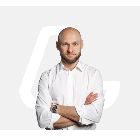
Добро пожаловать в блог Kugoo — пространство, где мы
делимся всем, что важно знать об электротранспорте.
Здесь вы найдёте полезные статьи, подробные обзоры
моделей Kugoo, советы по выбору, обслуживанию и
эксплуатации электросамокатов и другого транспорта.
Мы рассказываем, как выбрать подходящую модель под
ваши задачи, сравниваем популярные серии и делимся
новостями бренда. Блог будет полезен как новичкам,
которые только выбирают свой первый электросамокат,
так и опытным пользователям, интересующимся
новинками и техническими особенностями моделей
Kugoo. Мы регулярно обновляем контент, чтобы вы всегда
были в курсе свежих тенденций и лучших решений на
рынке электротранспорта. Читайте, выбирайте,
задавайте вопросы — и открывайте новые возможности
передвижения вместе с Kugoo.