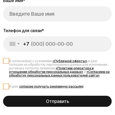
Блог об
электротранспорте
Kugoo: советы, обзоры,
новости