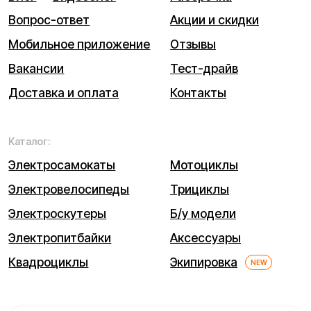
ИП Кравицкий Дмитрий Викторович
Адрес ведения деятельности: 199004, г. Санкт-
Петербург, Василеостровский р-н, линия 5-я В.О., д. 32
литера А
ИНН (ИП): 650127520665
ОГРНИП 316650100072584
© 2026 Kugoo-Russia.ru
Выиграйте
iPhone 17 Pro Max
Каталог
Связаться
Мы используем cookie. Это позволяет нам анализировать
взаимодействие посетителей с сайтом и делать его лучше.