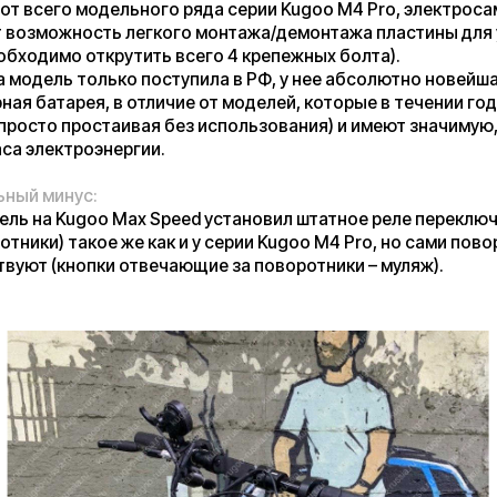
нус:
Kugoo Max Speed установил штатное реле переключения (свет/
 такое же как и у серии Kugoo M4 Pro, но сами поворотники у
(кнопки отвечающие за поворотники – муляж).