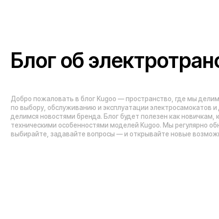
Проложить маршрут
Вызвать такси
Навигация по сайту:
Каталог:
О нас
Электросамокаты
Гарантия
Электровелосипед
Блог
Видеоблог
Электроскутеры
Вопрос-ответ
Электропитбайки
Мобильное приложение
Квадроциклы