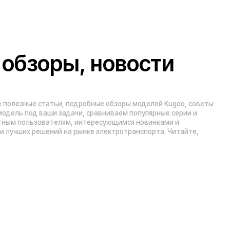
Рейтинг компании в Яндекс:
а А
», 5 эт.)