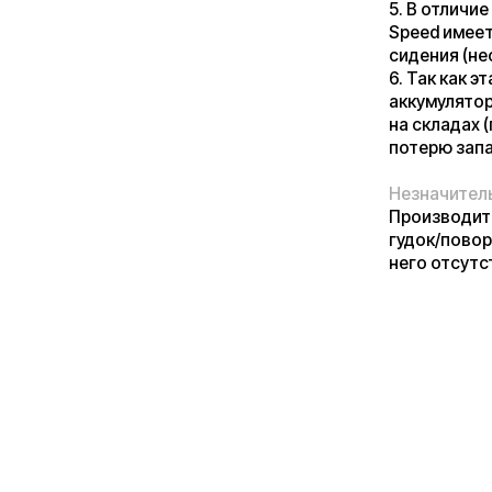
Незначительный ми
Производитель на 
гудок/поворотники)
него отсутствуют 