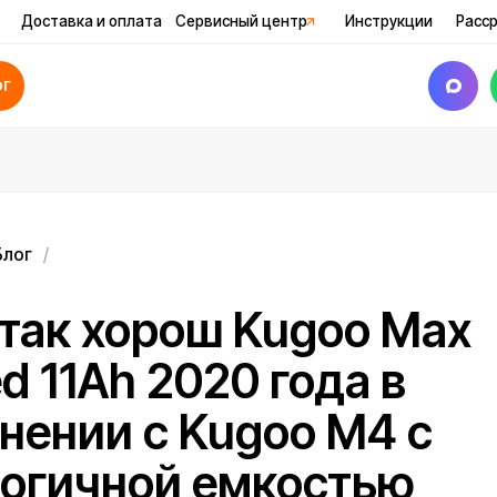
авка и оплата
Сервисный центр
Инструкции
Рассрочка
Акци
к хорош Kugoo Max
1Ah 2020 года в
нии с Kugoo M4 с
ичной емкостью
лятора?