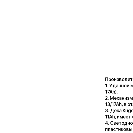
Производитель про
1. У данной модели
17Ah).
2. Механизм склады
13/17Ah, в отличии
3. Дека Kugoo Max
11Ah, имеет улучше
4. Светодиодная л
пластиковым щито
5. В отличие от вс
Speed имеет возмо
сидения (необходи
6. Так как эта мод
аккумуляторная бат
на складах (прост
потерю запаса эле