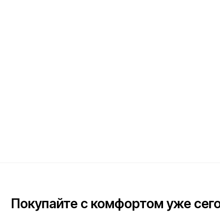
Покупайте с комфортом уже сегодня
Заполните форму ниже, наши менеджеры с радостью
подскажут лучший вариант и помогут оформить всё на месте
или онлайн.
Ваше имя*
Телефон для связи*
+7
Я согласен(на) с условиями
«Публичной оферты»
и даю согласие на обработку 
данных для исполнения договора согласно правилам
«Политики оператора в о
обработки персональных данных»
и
«Согласием на обработку персональных д
пользователей сайта»
.
Я даю
согласие получать рекламную рассылку
.