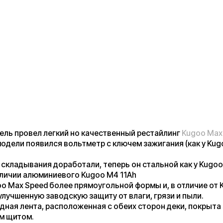
вел легкий но качественный рестайлинг
Kugoo Max Speed:
 появился вольтметр с ключем зажигания (как у Kugoo M4 Pro
вания доработали, теперь он стальной как у Kugoo M4 Pro
 алюминиевого Kugoo M4 11Ah
 Speed более прямоугольной формы и, в отличие от Kugoo M4
нную заводскую защиту от влаги, грязи и пыли.
ента, расположенная с обеих сторон деки, покрыта защитным
м.
его модельного ряда серии Kugoo M4 Pro, электросамокат Max
жность легкого монтажа/демонтажа пластины для установки
мо открутить всего 4 крепежных болта).
ель только поступила в РФ, у нее абсолютно новейшая (свежая)
арея, в отличие от моделей, которые в течении года хранятся
о простаивая без использования) и имеют значимую, но скрытую
ктроэнергии.