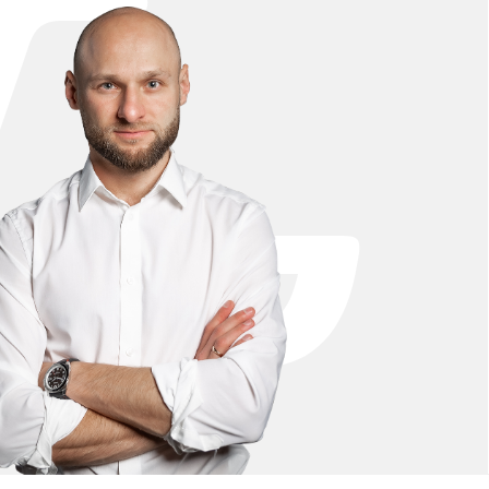
ры, новости
тьи, подробные обзоры моделей Kugoo, советы
 задачи, сравниваем популярные серии и
телям, интересующимся новинками и
ий на рынке электротранспорта. Читайте,