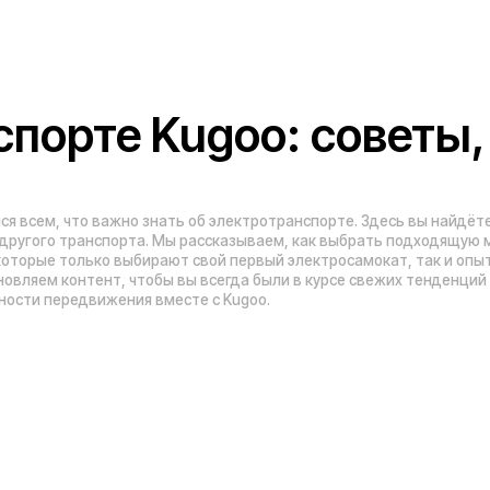
Адреса магазинов:
Санкт-Петербург, 5-я линия В.О., 32 литер
Москва
, 5-я Кабельная, 2, с.1 (ТЦ «СпортЕХ
ы
Москва, Потаповская Роща, 20к2
Москва, Ленинградское шоссе, 56
Время работы call-центра: