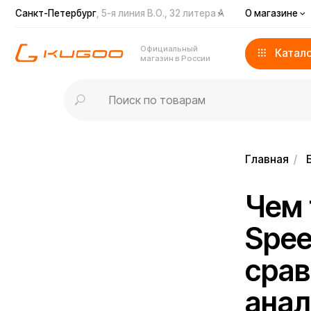
Санкт-Петербург
, 5-я линия В.О., 32 литера А
О магазине
Дост
Официальный
Каталог
магазин в России
Главная
/
Блог
/
Чем та
Speed 1
сравне
аналог
аккуму