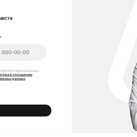
рте Kugoo: советы, обзо
, что важно знать об электротранспорте. Здесь вы найдёте полезные ста
 транспорта. Мы рассказываем, как выбрать подходящую модель под ваши
е только выбирают свой первый электросамокат, так и опытным пользова
контент, чтобы вы всегда были в курсе свежих тенденций и лучших решен
редвижения вместе с Kugoo.