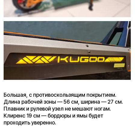
Руль со складным механизмом. Его ширина 73 см
— такой хват даёт отличный контроль на
неровностях и при манёврах. Грипсы из мягкого
материала с фиксаторами. Высота до грипс —
130 см от пола. Высота не регулируется, но для
роста от 165 до 190 см посадка получается
естественной: спина прямая, руки не устают.