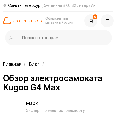
Санкт-Петербург
, 5-я линия В.О., 32 литера А
0
Официальный
магазин в России
Главная
/
Блог
/
Обзор электросамоката
Kugoo G4 Max
Марк
Эксперт по электротранспорту
13.03.2026