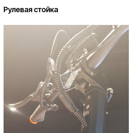
Ключи
В комплекте идут три NFC-метки для
бесконтактной активации самоката — система
работает по принципу «приложил и поехал», что
максимально удобно в повседневной жизни.
Метки компактные и легкие: их можно вшить в
чехол телефона, повесить на брелок или носить в
кошельке, чтобы всегда иметь доступ к
транспорту без лишних манипуляций.