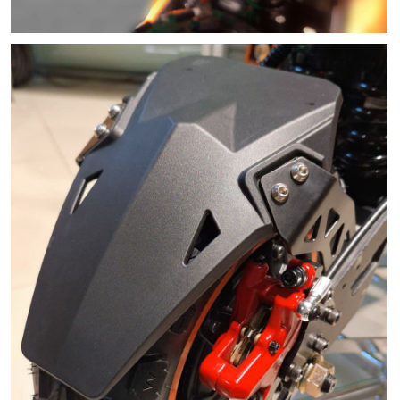
Все металлические элементы закрыты
прочными пластиковыми накладками спереди и
сзади — защита от сколов, царапин и грязи.
Смотрится аккуратно, на ощупь плотные, не
люфтят. Никаких «голых» зон, которые быстро
потеряют вид.
Подножка