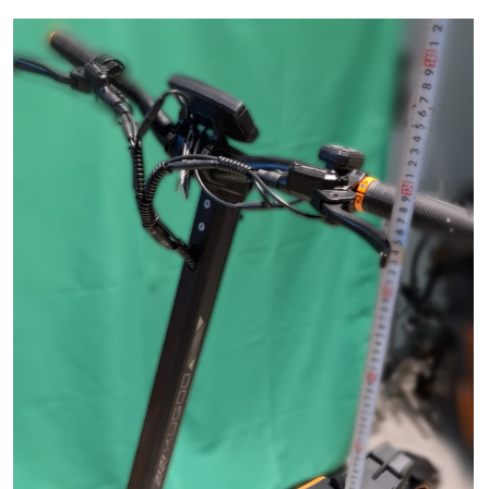
Вес самоката составляет 50 кг. Длина — 140 см,
высота до руля — 130 см. Аппарат относится к
крупногабаритным, что следует учитывать при
хранении и транспортировке.
Мощность — 2x2000W, максимальная скорость
— до 75 км/ч. Важный момент: если планируете
выезжать на проезжую часть, обязательно нужна
защитная экипировка и знание ПДД, а в идеале —
права категории А или В.
Крылья