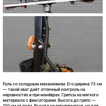
Фара мощная, с тремя режимами: белый свет
для обычной езды, жёлтый для тумана или
дождя и режим стробоскопа — для привлечения
внимания участников дорожного движения.
Сзади установлены яркие габаритные огни,
которые делают вас заметным на дороге.
Передняя фара светодиодная, светит ярко и
комфортно для глаз: белый свет для обычной
езды и жёлтый для тумана и дождя. Есть
полезный режим стробоскопа, чтобы привлечь
внимание водителей в плотном потоке и