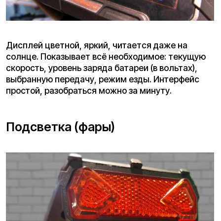
Подвеска здесь серьёзная: сзади — двойной
пружинный амортизатор, спереди — одна
мощная пружина. Ход приличный, отрабатывает
неровности, ямы и стыки асфальта уверенно. На
бездорожье тоже не пасует, но помните: это не
внедорожник, а мощный городской аппарат.
Тормозная система