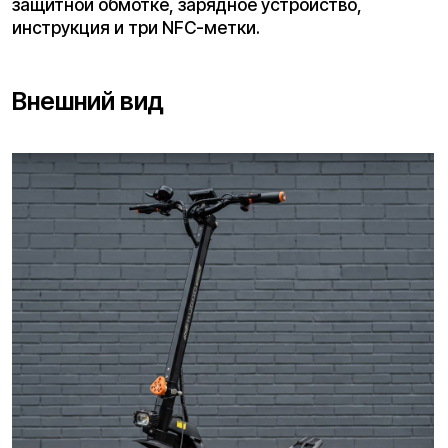
Дизайн — фирменный от Kugoo: угловатые
формы, агрессивные линии, оранжевые акценты
на чёрном фоне. Выглядит дорого и брутально. В
этой модели производитель добавил боковую
подсветку деки – и это не просто декор: в
сумерках она помогает обозначить габариты,
делая райдера заметнее для окружающих.
Технические характеристики,
размеры