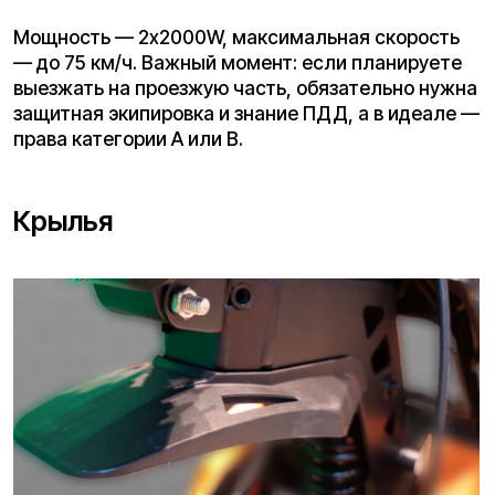
Крылья пластиковые, выглядят прочными.
Переднее — широкое, заднее — немного
сужается к концу. Честно говоря, возникает
вопрос: не полетит ли грязь на спину райдера при
активной езде по лужам? На практике всё
зависит от скорости и покрытия, но небольшой
запас по ширине заднему крылу точно бы не
помешал.
Боковые накладки