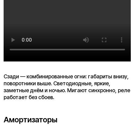
Мы используем cookie. Это позволяет нам анализировать
взаимодействие посетителей с сайтом и делать его лучше.
Продолжая пользоваться сайтом, вы соглашаетесь с
использованием файлов cookie.
Понятно
Сердце аппарата — литий-ионная батарея 60V
26Ah. Скрыта под декой, крепится на винтах
(перед снятием платформы их нужно аккуратно
выкрутить). Заявленный пробег на одном заряде
— до 70 км, но в реальности всё зависит от стиля
езды, рельефа и веса райдера.
Зарядное устройство