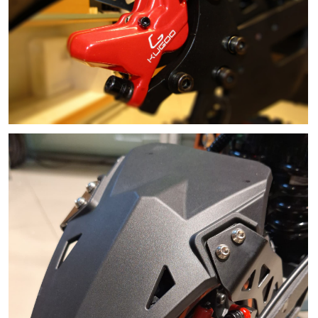
Колёса надувные, 11 дюймов, с хорошим
протектором. Шины держат дорогу хорошо,
амортизируют мелкие неровности. Главный
козырь — полный привод: два мотора номиналом
по 2 кВт тянут сразу оба колеса, что даёт
требуемую проходимость, контроль и разгон
даже на песке, мокрой траве или крутом
подъёме.
Переднее мотор-колесо