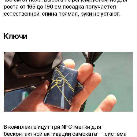
обозначить себя на дороге. Сзади установлены
яркие габариты и стоп-сигнал, которые делают
вас заметным на дороге.
Звуковой сигнал
Кнопка сигнала расположена на руле. Звучит
достаточно громко, чтобы предупредить
пешеходов.
Поворотники