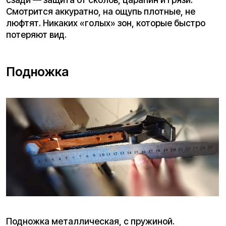
Складывается G4 Max по двухступенчатой
схеме: сначала откручиваете держатель, затем
убираете фиксатор — рулевая стойка
опускается, крючок цепляется за плавник на
деке. Механизм работает чётко, но
транспортировка явно требует физической
подготовки из-за внушительного веса аппарата.
Дека