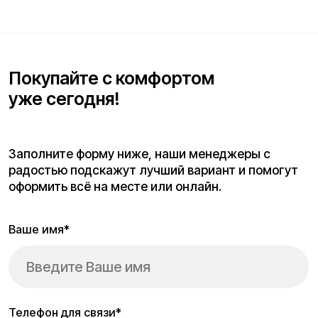
Покупайте с комфортом
уже сегодня!
Заполните форму ниже, наши менеджеры с
радостью подскажут лучший вариант и помогут
оформить всё на месте или онлайн.
Ваше имя*
Телефон для связи*
+7
Я согласен(на) с условиями
«Публичной оферты»
и даю
согласие на обработку персональных данных для исполнения
договора согласно правилам
«Политики оператора в
отношении обработки персональных данных»
и
«Согласием на
обработку персональных данных пользователей сайта»
.
Я даю
согласие получать рекламную рассылку
.