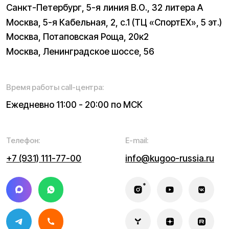
Навигация по сайту:
О нас
Сервисный центр
Гарантия
Инструкции
Блог
Видеоблог
Рассрочка
Вопрос-ответ
Акции и скидки
Мобильное приложение
Отзывы
Вакансии
Тест-драйв
Доставка и оплата
Контакты
Каталог:
Электросамокаты
Мотоциклы
Электровелосипеды
Трициклы
Электроскутеры
Б/у модели
Электропитбайки
Аксессуары
Квадроциклы
Экипировка
NEW