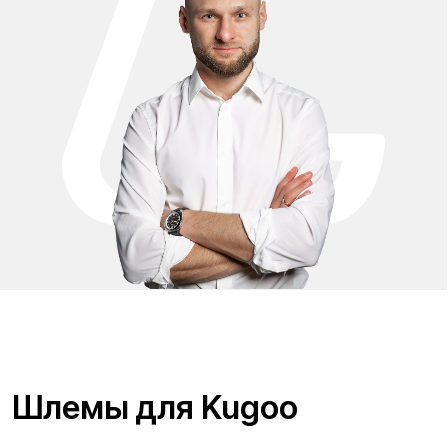
Шлемы для Kugoo
Шлемы для электросамокатов Kugoo — это важный
элемент безопасности для комфортных и уверенных
поездок по городу и за его пределами. В нашем
ассортименте представлены качественные и надёжные
шлемы популярных брендов MT и AXXIS, которые отлично
подходят для владельцев электросамокатов,
электровелосипедов и другой мототехники. Вы можете
выбрать как лёгкие городские модели для ежедневных
поездок, так и более усиленные варианты с повышенной
защитой для длительных маршрутов и активного катания.
Шлемы MT и AXXIS отличаются прочным корпусом,
эффективной вентиляцией, удобной посадкой и
современным дизайном. В наличии представлены
различные размеры, цвета и форматы — открытые,
закрытые и интегральные модели. Надёжная фиксация,
качественные визоры и комфортная внутренняя отделка
обеспечивают максимальное удобство во время
эксплуатации. Выбирая шлем для Kugoo, Вы инвестируете
не только в комфорт, но и в собственную безопасность.
Оригинальные модели MT и AXXIS — это сочетание стиля,