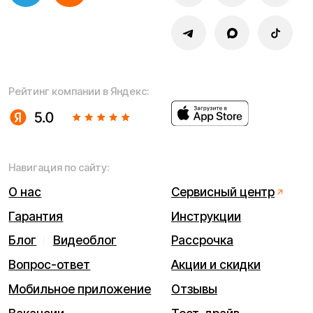
Написать в службу заботы
Информация о технических характеристиках, описании,
поставке и внешнем виде представляет собой
рассмотрение характера, непубличной офертой,
оцениваемой положениями ГК РФ и может быть
изменена конструкция без предварительных
ограничений. Информацию о товаре и наличии
уточняйте у наших менеджеров. Самовывоз и доставка
товаров возможны только после подтверждения заказа
и доставки товара в пункт выдачи заказов или доставки.
Пункты выдачи заказов не являются шоурумами.
* принадлежит Meta, признанной в РФ экстремистской
Политика конфиденциальности
Обработка персональных данных
Правила оплаты
Правила гарантийного ремонта