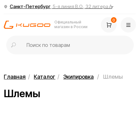
Санкт-Петербург
, 5-я линия В.О., 32 литера А
0
Официальный
магазин в России
Главная
/
Каталог
/
Экипировка
/
Шлемы
Шлемы