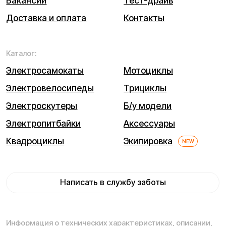
Процесс передачи данных
Обмен и возврат
Договор оферты
Гарантийный талон
Разработка сайта — ezapenko.design
ИП Кравицкий Дмитрий Викторович
Адрес ведения деятельности: 199004, г. Санкт-
Петербург, Василеостровский р-н, линия 5-я В.О., д. 32
литера А
ИНН (ИП): 650127520665
ОГРНИП 316650100072584
© 2026 Kugoo-Russia.ru
Выиграйте
iPhone 17 Pro Max
Каталог
Связаться