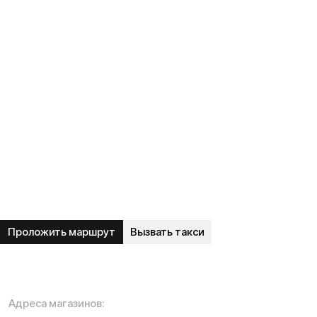
Москва, Ленинградское шоссе, 56
Время работы call-центра:
Ежедневно 11:00 - 20:00 по МСК
Телефон:
E-mail:
+7 (931) 111-77-00
info@kugoo-russia.ru
*
Рейтинг компании в Яндекс: