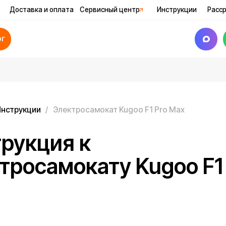
авка и оплата
Сервисный центр
Инструкции
Рассрочка
Акци
кции
/
Электросамокат Kugoo F1 Pro Max
кция к
осамокату Kugoo F1 Pro