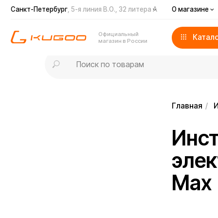
Санкт-Петербург
, 5-я линия В.О., 32 литера А
О магазине
Дост
Официальный
Каталог
магазин в России
Главная
/
Инстру
Инстру
электр
Max