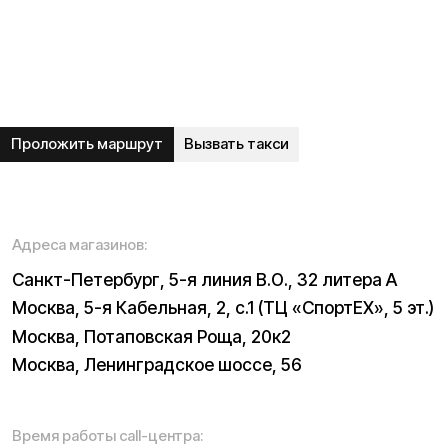
ИП Кравицкий Дмитрий Викторович
Адрес ведения деятельности: 199004, г. Санкт-
Петербург, Василеостровский р-н, линия 5-я В.О., д. 32
литера А
ИНН (ИП): 650127520665
ОГРНИП 316650100072584
© 2026 Kugoo-Russia.ru
Выиграйте
iPhone 17 Pro Max
Каталог
Связаться