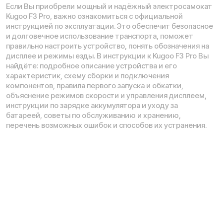
рассмотрение характера, непубличной офертой,
оцениваемой положениями ГК РФ и может быть
изменена конструкция без предварительных
ограничений. Информацию о товаре и наличии
уточняйте у наших менеджеров. Самовывоз и доставка
товаров возможны только после подтверждения заказа
и доставки товара в пункт выдачи заказов или доставки.
Пункты выдачи заказов не являются шоурумами.
* принадлежит Meta, признанной в РФ экстремистской
Политика конфиденциальности
Обработка персональных данных
Правила оплаты
Правила гарантийного ремонта
Процесс передачи данных
Обмен и возврат
Договор оферты
Гарантийный талон
Разработка сайта — ezapenko.design