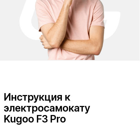
Вопрос-ответ
Акции и скидки
Мобильное приложение
Отзывы
Вакансии
Тест-драйв
Доставка и оплата
Контакты
Каталог:
Электросамокаты
Мотоциклы
Электровелосипеды
Трициклы
Электроскутеры
Б/у модели
Электропитбайки
Аксессуары
Квадроциклы
Экипировка
NEW
Написать в службу заботы
Информация о технических характеристиках, описании,
поставке и внешнем виде представляет собой