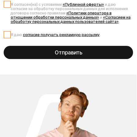
Телефон:
E-mail:
+7 (931) 111-77-00
info@kugoo-russia.ru
*
Рейтинг компании в Яндекс:
Навигация по сайту:
О нас
Сервисный центр
Гарантия
Инструкции
Блог
Видеоблог
Рассрочка