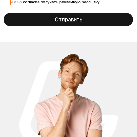
правильно настроить устройство, понять обозначения на
дисплее и режимы езды. В инструкции к Kugoo S3 Pro Вы
найдёте: подробное описание устройства и его
характеристик, схему сборки и подключения
компонентов, правила первого запуска и обкатки,
объяснение режимов скорости и управления дисплеем,
инструкции по зарядке аккумулятора и уходу за
батареей, советы по обслуживанию и хранению,
перечень возможных ошибок и способов их устранения.
Проложить маршрут
Вызвать такси