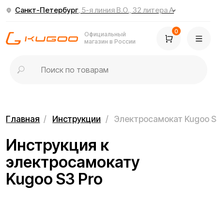
Санкт-Петербург
, 5-я линия В.О., 32 литера А
0
Официальный
магазин в России
Главная
/
Инструкции
/
Электросамокат Kugoo S3 Pro
Инструкция к
электросамокату
Kugoo S3 Pro