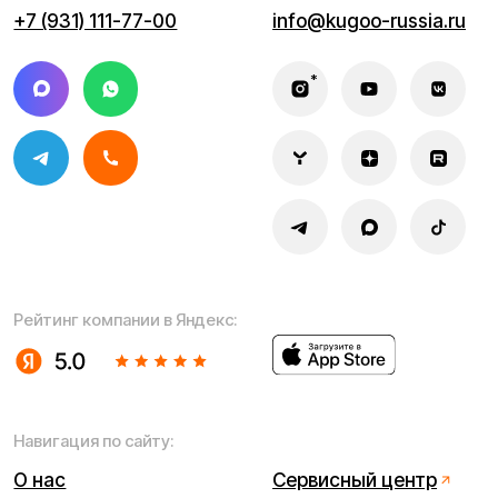
Политика конфиденциальности
Обработка персональных данных
Правила оплаты
Правила гарантийного ремонта
Процесс передачи данных
Обмен и возврат
Договор оферты
Гарантийный талон
Разработка сайта — ezapenko.design
ИП Кравицкий Дмитрий Викторович
Адрес ведения деятельности: 199004, г. Санкт-
Петербург, Василеостровский р-н, линия 5-я В.О., д. 32
литера А
ИНН (ИП): 650127520665
ОГРНИП 316650100072584
© 2026 Kugoo-Russia.ru