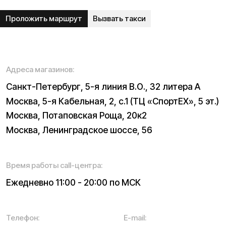
Электровелосипеды
Трициклы
Электроскутеры
Б/у модели
Электропитбайки
Аксессуары
Квадроциклы
Экипировка
NEW
Написать в службу заботы
Информация о технических характеристиках, описании,
поставке и внешнем виде представляет собой
рассмотрение характера, непубличной офертой,
оцениваемой положениями ГК РФ и может быть
изменена конструкция без предварительных
ограничений. Информацию о товаре и наличии
уточняйте у наших менеджеров. Самовывоз и доставка
товаров возможны только после подтверждения заказа
и доставки товара в пункт выдачи заказов или доставки.
Пункты выдачи заказов не являются шоурумами.
* принадлежит Meta, признанной в РФ экстремистской