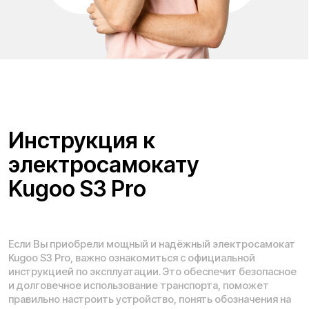
Адреса магазинов:
Санкт-Петербург, 5-я линия В.О., 32 литера А
Москва
, 5-я Кабельная, 2, с.1 (ТЦ «СпортЕХ», 5 эт.)
Москва, Потаповская Роща, 20к2
Москва, Ленинградское шоссе, 56
Время работы call-центра:
Ежедневно 11:00 - 20:00 по МСК
Телефон:
E-mail:
+7 (931) 111-77-00
info@kugoo-russia.ru
*