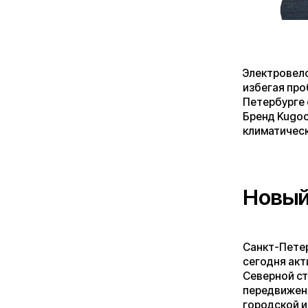
избегая пробок и 
Петербурге создаё
Бренд Kugoo предл
климатические осо
Новый ри
Санкт-Петербург ме
сегодня активно о
Северной столицы 
передвижения. Это
городской инфраст
выделенные велодо
году сеть веломар
двухколёсном элек
Технологи