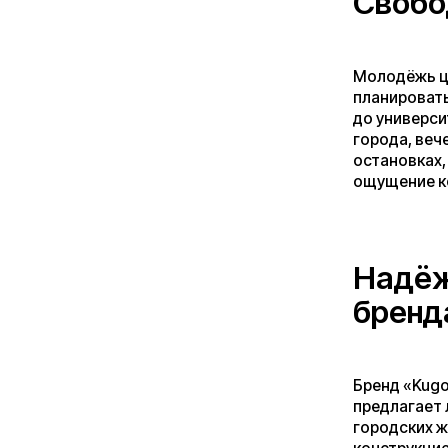
Надёжные
бренда
Бренд «Kugoo», пр
предлагает линейк
городских жителей
конструкцией и со
интуитивно понятн
тех, кто раньше не
Адаптация
Климат Петербурга
погода — привычны
электровелосипеды