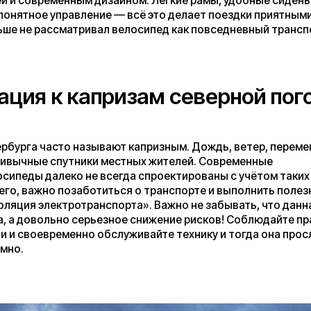
ажно позаботиться о транспорте и выполнить полезную услугу
электротранспорта». Важно не забывать, что данная услуга не
вольно серьезное снижение рисков! Соблюдайте правила
оевременно обслуживайте технику и тогда она прослужит долго