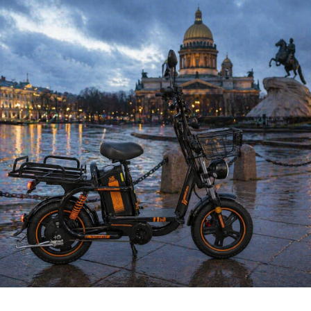
торый становится удобнее
етербурга становится всё более дружелюбной к
ыделенные полосы, парковки у станций метро, цифровые
оения маршрутов — всё это упрощает использование
нспорта. В городе внедряют новые цифровые решения для
оторые помогают планировать поездки и отслеживать
 решения делают электровелосипед не просто средством
астью умной городской экосистемы.
 без компромиссов