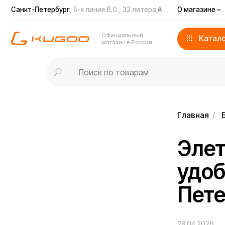
Санкт-Петербург
, 5-я линия В.О., 32 литера А
О магазине
Дост
Официальный
Каталог
магазин в России
Главная
/
Блог
/
Элетро
удобст
Петерб
28.04.2026