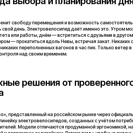
 решения от проверенного
едставленный на российском рынке через официальный сайт,
у электровелосипедов, созданных с учётом потребностей
. Модели отличаются продуманной эргономикой, надёжной
временным дизайном. Легкие рамы, удобные сиденья,
ое управление — всё это делает поездки приятными даже для
 рассматривал велосипед как повседневный транспорт.
 к капризам северной погоды
 часто называют капризным. Дождь, ветер, переменчивая
е спутники местных жителей. Современные
 далеко не всегда спроектированы с учётом таких условий. В