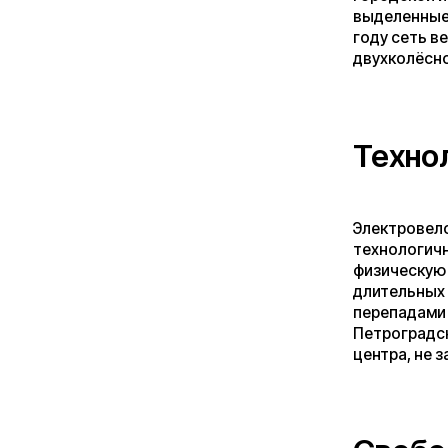
Электровелосипед 
технологичность с
физическую форму, 
длительных переез
перепадами высот 
Петроградской сто
центра, не завися
Свобода 
Молодёжь ценит с
планировать свой 
до университета ил
города, вечером — 
остановках, никаки
ощущение контроля