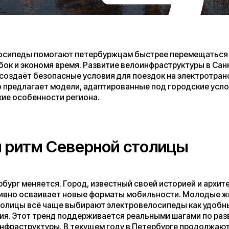
экономя время. Развитие велоинфраструктуры в Санкт-
т безопасные условия для поездок на электротранспорте.
агает модели, адаптированные под городские условия и
бенности региона.
тм Северной столицы
няется. Город, известный своей историей и архитектурой,
сваивает новые форматы мобильности. Молодые жители
всё чаще выбирают электровелосипеды как удобный способ
т тренд поддерживается реальными шагами по развитию
руктуры. В текущем году в Петербурге продолжают строить
рожки, соединяющие спальные районы с центром. К 2030
шрутов планируют значительно расширить, сделав поездки на
тротранспорте безопаснее и комфортнее.
и на службе у горожан