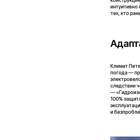
следствии чего, в
— «Гидроизоляция 
100% защита, а до
эксплуатации и св
и безпроблемно.