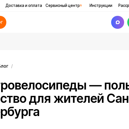
авка и оплата
Сервисный центр
Инструкции
Рассрочка
Акци
велосипеды — польза и
во для жителей Санкт-
урга