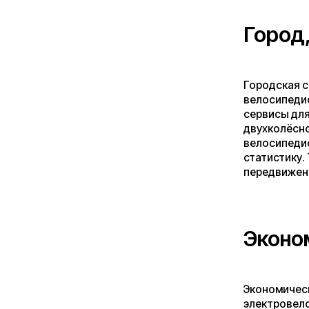
Экономическая выг
электровелосипеда
расходами на бенз
электровелосипеда
автомобилем. Для 
существенно сокра
Безопасно
Безопасность оста
движения для поль
вблизи станций ме
правилам, использ
обстановке позвол
оснащают свои мод
эффективными торм