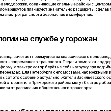
сочетает преимущества классического велосипеда и
овременного транспорта. Педали помогают поддерживать
а электромотор берёт на себя нагрузку при подъёмах или
дах. Для Петербурга с его мостами, набережными и
это особенно актуально. Жители Васильевского острова,
роны или Приморского района могут быстро добраться до
 от расписания общественного транспорта.
выбора и планирования дня
вободу перемещения и возможность самостоятельно
день. Электровелосипед даёт именно это. Утром можно доехать
и работы, днём — встретиться с друзьями в другом конце
прокатиться вдоль Невы, встречая закат. Никаких ожиданий на
х переполненных вагонов в час пик. Только ветер в волосах и
 над своим временем.