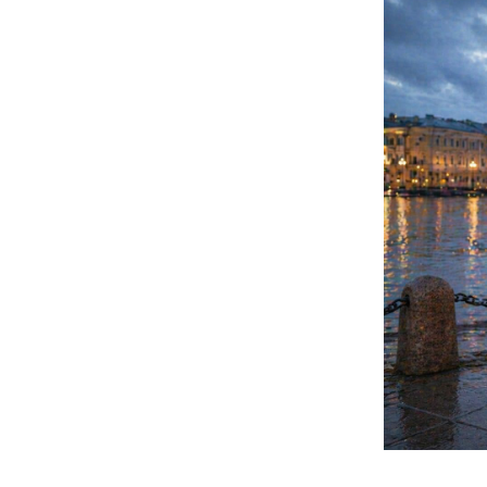
Город, ко
Городская среда П
велосипедистам. В
сервисы для постр
двухколёсного тра
велосипедистов, к
статистику. Такие
передвижения, а ч
Экономия