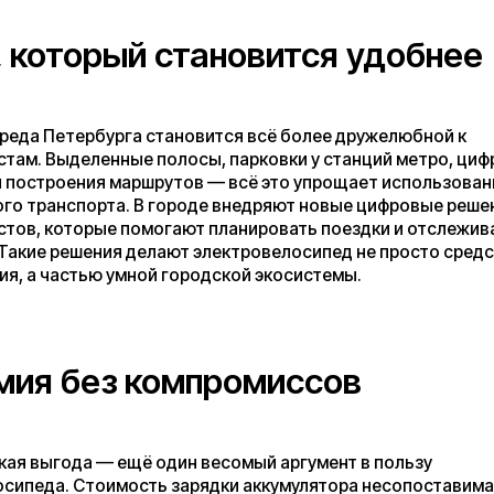
ода — ещё один весомый аргумент в пользу
. Стоимость зарядки аккумулятора несопоставима с
ин или проезд в общественном транспорте. Обслуживание
 требует минимальных вложений по сравнению с
студента или молодого специалиста это возможность
тить ежемесячные траты на транспорт.
сть на первом месте
ётся приоритетом. В Санкт-Петербурге действуют правила
зователей электротранспорта, включая ограничение скорости
тро и в пешеходных зонах. Ответственное отношение к
ование защитной экипировки и внимание к дорожной
яют минимизировать риски. Производители, включая Kugoo,
ели яркой светотехникой, звуковыми сигналами и
озами для повышения уровня безопасности.